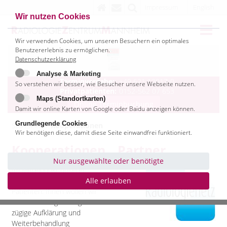
Impressum
English
Wir nutzen Cookies
Wir verwenden Cookies, um unseren Besuchern ein optimales
Benutzererlebnis zu ermöglichen.
Datenschutzerklärung
Analyse & Marketing
Terminvergabe:
+49 621 12017-0
So verstehen wir besser, wie Besucher unsere Webseite nutzen.
Privatpatienten:
0152-562 07 653
Maps (Standortkarten)
Online Terminbuchung
Damit wir online Karten von Google oder Baidu anzeigen können.
Grundlegende Cookies
Startseite
Kooperationen
Wir benötigen diese, damit diese Seite einwandfrei funktioniert.
Kooperationen
Partner
Nur ausgewählte oder benötigte
Im Mittelpunkt unserer
Aktivitäten stehen unsere
Alle erlauben
Patienten. Ihnen wollen wir
mit zuverlässigen Diagnosen
zügige Aufklärung und
Weiterbehandlung