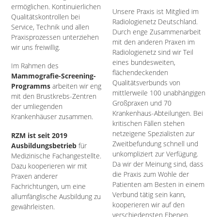
ermöglichen. Kontinuierlichen
Unsere Praxis ist Mitglied im
Qualitätskontrollen bei
Radiologienetz Deutschland.
Service, Technik und allen
Durch enge Zusammenarbeit
Praxisprozessen unterziehen
mit den anderen Praxen im
wir uns freiwillig.
Radiologienetz sind wir Teil
eines bundesweiten,
Im Rahmen des
flächendeckenden
Mammografie-Screening-
Qualitätsverbunds von
Programms
arbeiten wir eng
mittlerweile 100 unabhängigen
mit den Brustkrebs-Zentren
Großpraxen und 70
der umliegenden
Krankenhaus-Abteilungen. Bei
Krankenhäuser zusammen.
kritischen Fällen stehen
netzeigene Spezialisten zur
RZM ist seit 2019
Zweitbefundung schnell und
Ausbildungsbetrieb
für
unkompliziert zur Verfügung.
Medizinische Fachangestellte.
Da wir der Meinung sind, dass
Dazu kooperieren wir mit
die Praxis zum Wohle der
Praxen anderer
Patienten am Besten in einem
Fachrichtungen, um eine
Verbund tätig sein kann,
allumfänglische Ausbildung zu
kooperieren wir auf den
gewährleisten.
verschiedensten Ebenen.