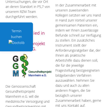
Untersuchungen, die vor Ort
In der Zusammenarbeit mit
an deren Standort in P5,7 von
unseren zuweisenden
unserem RZM-Team
Kollegen setzten wir uns Hand
durchgeführt werden.
in Hand zum Vorteil unserer
gemeinsamen Patienten ein,
indem wir Ihnen zuverlässige
Termin
Wir sind Mitglied in
Befunde schnell zur Verfügung
buchen
der GGM -
zu stellen. Ein zusätzliches
Gesundheitsprojekt
Instrument stellt der
Mannheim e.G.
Anforderungsratgeber dar, der
Ihnen als praktische
Arbeitshilfe dazu dienen soll,
die für die jeweilige
Fragestellung bestgeeigneten
bildgebenden Verfahren
auszuwählen. Nehmen Sie
dazu und auch zu allen
Die Genossenschaft
anderen Fragen, die Sie
Gesundheitsprojekt
bezüglich unserer
Mannheim e.G. will die
Zusammenarbeit haben, gerne
medizinische Versorgung und
mit uns Kontakt auf.
Gesundheitsprävention mit