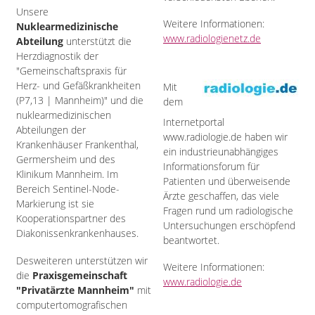
Unsere
Weitere Informationen:
Nuklearmedizinische
www.radiologienetz.de
Abteilung
unterstützt die
Herzdiagnostik der
"Gemeinschaftspraxis für
Herz- und Gefäßkrankheiten
Mit
(P7,13 | Mannheim)" und die
dem
nuklearmedizinischen
Internetportal
Abteilungen der
www.radiologie.de haben wir
Krankenhäuser Frankenthal,
ein industrieunabhängiges
Germersheim und des
Informationsforum für
Klinikum Mannheim. Im
Patienten und überweisende
Bereich Sentinel-Node-
Ärzte geschaffen, das viele
Markierung ist sie
Fragen rund um radiologische
Kooperationspartner des
Untersuchungen erschöpfend
Diakonissenkrankenhauses.
beantwortet.
Desweiteren unterstützen wir
Weitere Informationen:
die
Praxisgemeinschaft
www.radiologie.de
"Privatärzte Mannheim"
mit
computertomografischen