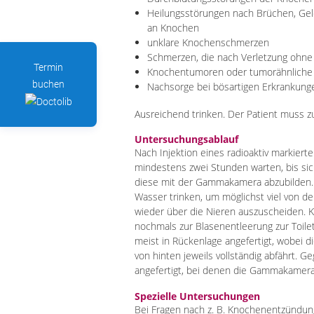
Heilungsstörungen nach Brüchen, Ge
an Knochen
unklare Knochenschmerzen
Schmerzen, die nach Verletzung ohne
Termin
Knochentumoren oder tumorähnliche
buchen
Nachsorge bei bösartigen Erkrankung
Ausreichend trinken. Der Patient muss z
Untersuchungsablauf
Nach Injektion eines radioaktiv markier
mindestens zwei Stunden warten, bis sic
diese mit der Gammakamera abzubilden. I
Wasser trinken, um möglichst viel von d
wieder über die Nieren auszuscheiden. K
nochmals zur Blasenentleerung zur Toile
meist in Rückenlage angefertigt, wobei
von hinten jeweils vollständig abfährt.
angefertigt, bei denen die Gammakamera
Spezielle Untersuchungen
Bei Fragen nach z. B. Knochenentzündu