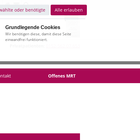
Impressum
English
ählte oder benötigte
Alle erlauben
Grundlegende Cookies
Wir benötigen diese, damit diese Seite
einwandfrei funktioniert.
Privatpatienten:
0152-562 07 653
ntakt
Offenes MRT